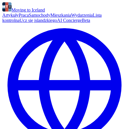
Moving
to
Iceland
Artykuły
Praca
Samochody
Mieszkania
Wydarzenia
Lista
kontrolna
Ucz się islandzkiego
AI Concierge
Beta